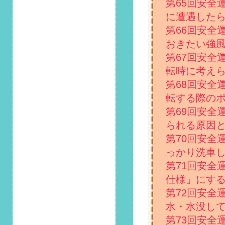
ビ使用時は「わき見
第65回安全
運転」に要注意！」
に遭遇した
掲載しました！
第66回安全
2022/11/1
おきたい強
第111回 安全運転コ
第67回安全
ラム「冬を前に必
転時に考え
見！寒い車内を今す
ぐ暖房で温める方
第68回安全
法」掲載しました！
転する際の
第69回安全
2022/10/1
第110回 安全運転コ
られる原因
ラム「知っておきた
第70回安全
い、車のライトの点
っかり洗車
検方法」掲載しまし
た！
第71回安全
仕様」にす
2022/9/1
第72回安全
第109回 安全運転コ
ラム「今すぐでき
水・水没し
る！車内での熱中症
第73回安全
対策」掲載しまし