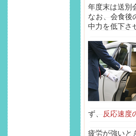
第141回 安全運転コ
年度末は送別
ラム「もしも交通事
なお、会食後
故の相手が無保険だ
ったら？抑えておき
中力を低下さ
たいポイントを解
説」掲載しました！
2025/4/1
第140回 安全運転コ
ラム「もしも交通事
故の相手が無保険だ
ったら？抑えておき
たいポイントを解
説」掲載しました！
2025/3/1
第139回 安全運転コ
ラム「あなたは大丈
ず、
反応速度
夫？横断歩道の標識
とルールをおさら
い」掲載しました！
疲労が強いと