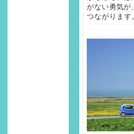
2024/11/1
がない勇気が
第135回 安全運転コ
ラム「11月9日は
つながります
「119番の日」！緊
急車両へ道を譲る際
の正しい対応は？」
掲載しました！
2024/10/1
第134回 安全運転コ
ラム「10月1日は国
際高齢者デー！高齢
者の運転について考
えよう」掲載しまし
た！
2024/9/1
第133回 安全運転コ
ラム「もし運転中に
地震が起きたら？正
しい対応を解説」掲
載しました！