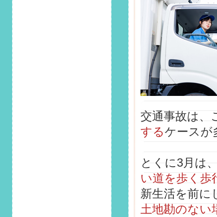
準備」掲載しまし
た！
2025/10/1
第146回 安全運転コ
ラム「秋の運転は
「夕暮れ時」に要注
意！眩しさ対策と事
故を避けるための心
得」掲載しました！
2025/9/1
交通事故は、
第145回 安全運転コ
ラム「“ながら運
する
ケースが
転”は重大違反！スマ
ホ使用の罰則・罰金
と事故リスクを知ろ
とくに3月は
う」掲載しました！
い道を歩く歩
2025/8/1
新生活を前に
第144回 安全運転コ
ラム「車間距離がト
土地勘のない
ラブルの原因に！適