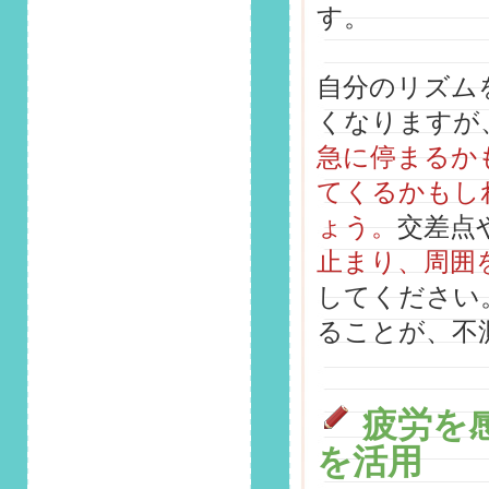
す。
切な距離の保ち方と
は？」掲載しまし
た！
自分のリズム
2025/7/1
くなりますが
第143回 安全運転コ
ラム「真夏は50℃超
急に停まるか
えのうだるような暑
てくるかもし
さに！？炎天下の車
内に放置してはいけ
ょう。
交差点
ないものと大切な
止まり、周囲
命」掲載しました！
してください
2025/6/1
ることが、不
第142回 安全運転コ
ラム「ドアパンチさ
れた…」その時どう
する？適切な対応と
対策」掲載しまし
疲労を
た！
を活用
2025/5/1