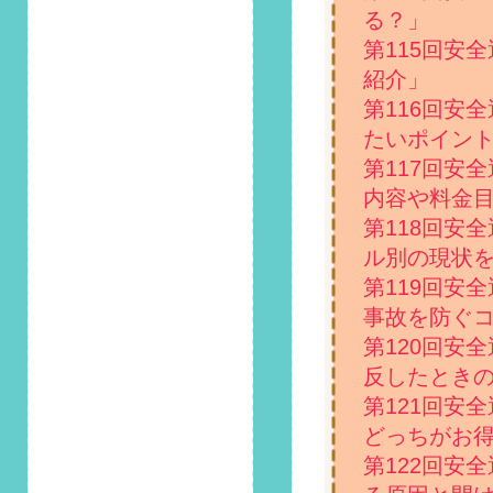
2021/6/1
る？」
第94回 安全運転コ
第115回安
ラム「梅雨前の確認
紹介」
が大切！ワイパー交
換のタイミングとそ
第116回安
のサイン」掲載しま
たいポイン
した！
第117回安
2021/5/1
内容や料金
第93回 安全運転コ
第118回安
ラム「5月16日は旅
ル別の現状
の日！大人数でドラ
イブする際の注意
第119回安
点」掲載しました！
事故を防ぐ
第120回安
2021/4/1
第92回 安全運転コ
反したとき
ラム「4月10日は交
第121回安
通事故死ゼロを目指
す日！死亡事故発生
どっちがお
の主な原因とは」掲
第122回安
載しました！