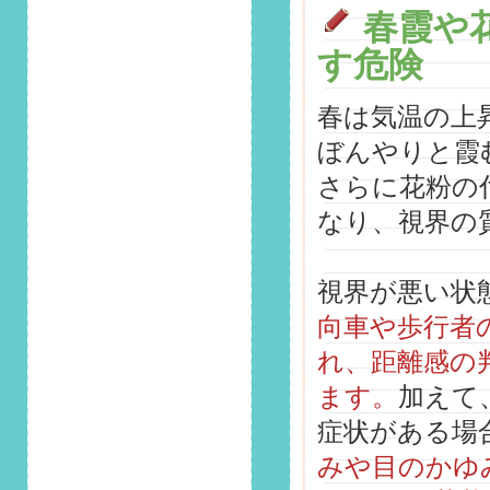
ラム「4月の運転は
春霞や
危険も多い！新生活
す危険
シーズンの交通事故
対策とは？」掲載し
ました！
春は気温の上
ぼんやりと霞
2026/3/1
第151回 安全運転コ
さらに花粉の
ラム「年度末の「焦
り」と「春霞」に注
なり、視界の
意！視界不良と運転
ミスのリスク回避
法」掲載しました！
視界が悪い状
向車や歩行者
2026/2/1
第150回 安全運転コ
れ、距離感の
ラム「雪道での「視
界不良」が事故を招
ます。
加えて
く！雪国特有の危険
症状がある場
回避術と長距離運転
の心得」掲載しまし
みや目のかゆ
た！