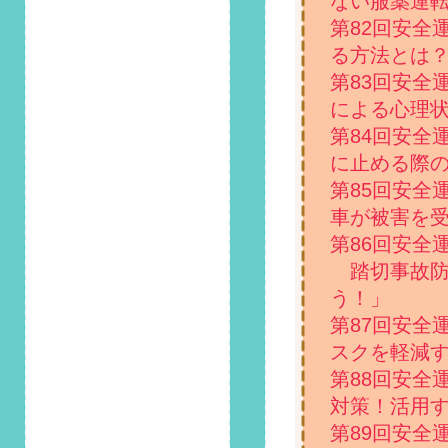
ない服薬運
法とは」掲載しまし
第82回安全
た！
る方法とは
2022/5/1
第83回安全
第105回 安全運転コ
による心理
ラム「家族の安全を
守るため、気を付け
第84回安全
たい運転方法」掲載
に止める際
しました！
第85回安全
2022/4/1
車が被害を
第104回 安全運転コ
第86回安全
ラム「4月19日は地
踏切事故防
図の日！車で道に迷
ったとき気を付けた
う！」
い点」掲載しまし
第87回安全
た！
スクを軽減
2022/3/1
第88回安全
第103回 安全運転コ
対策！活用
ラム「お花見シーズ
第89回安全
ン到来！でも、桜に