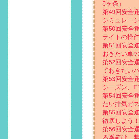
5ヶ条」
ルとは？気になるレ
ベル別の現状を紹
第49回安全
介」掲載しました！
シミュレー
第50回安全
2023/5/1
第117回 安全運転コ
ライトの操
ラム「ペーパードラ
第51回安全
イバー講習とは？講
おきたい車
習内容や料金目安な
どについて解説」掲
第52回安全
載しました！
ておきたい
第53回安全
2023/4/1
第116回 安全運転コ
シーズン、E
ラム「上手に車線変
第54回安全
更するコツは？注意
たい排気ガ
したいポイントも紹
介」掲載しました！
第55回安全
徹底しよう
2023/3/1
第56回安全
第115回 安全運転コ
ラム「車に虫が侵
る季節は、