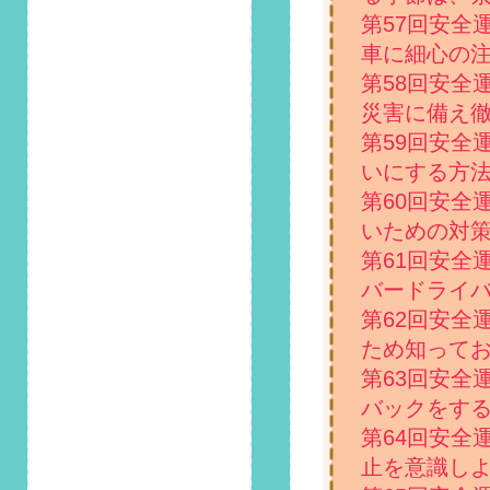
入！ベストな対処方
第57回安全
法を紹介」掲載しま
した！
車に細心の
第58回安全
2023/2/1
災害に備え
第114回 安全運転コ
ラム「車に付いたペ
第59回安全
ットの毛、どう掃除
いにする方
する？」掲載しまし
第60回安全
た！
いための対
2023/1/1
第61回安全
第113回 安全運転コ
バードライ
ラム「注意したい、
おしゃれなカー用品
第62回安全
を飾るときのポイン
ため知って
ト」掲載しました！
第63回安全
2022/12/1
バックをす
第112回 安全運転コ
第64回安全
ラム「一瞬の油断が
止を意識し
事故に直結！カーナ