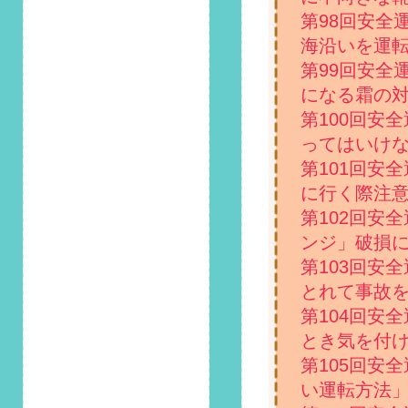
ラム「エンジンがか
第98回安全
かりにくくなる冬…
やってはいけない
海沿いを運
NG行動とは？」掲
第99回安全
載しました！
になる霜の
2021/11/1
第100回安
第99回 安全運転コ
ってはいけな
ラム「寒さが本格化
する11月……運転の
第101回安
妨げになる霜の対策
に行く際注
方法を紹介」掲載し
第102回安
ました！
ンジ」破損
2021/10/1
第103回安
第98回 安全運転コ
とれて事故
ラム「10月10日は釣
りの日！覚えておき
第104回安
たい海沿いを運転す
とき気を付
る際の注意点」掲載
第105回安
しました！
い運転方法
2021/9/1