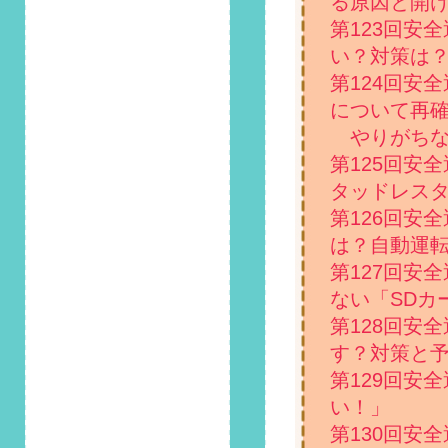
る原因と開
2021/3/1
第123回安
第91回 安全運転コ
い？対策は
ラム「3月19日はミ
第124回安
ュージックの日！車
内で音楽を聞く際の
について再
注意点とは？」掲載
やりがちな
しました！
第125回安
2021/2/1
タッドレス
第90回 安全運転コ
第126回安
ラム「新車購入者必
は？自動運
見！把握しておきた
い慣らし運転の必要
第127回安
性」掲載しました！
ない「SDカ
第128回安
2021/1/1
第89回 安全運転コ
す？対策と
ラム「雪道の運転中
第129回安
は要警戒！ホワイト
い！」
アウトが生じた際の
対処法」掲載しまし
第130回安