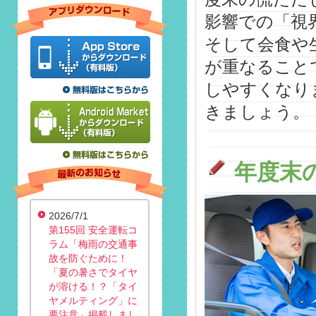
影響での「視
そして会食や
が重なること
しやすくなり
きましょう。
年度末
2026/7/1
第155回 安全運転コ
ラム「梅雨の交通事
故を防ぐために！
「夏の暑さでタイヤ
が溶ける！？「タイ
ヤメルティング」に
要注意」掲載しまし