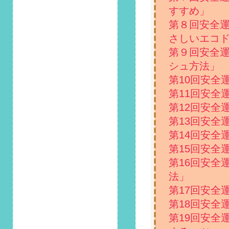
第129回 安全運転コ
すすめ」
ラム「オートライト
第８回安全
義務化についておさ
らい！」掲載しまし
さしいエコ
た！
第９回安全
シュ方法」
2024/4/1
第128回 安全運転コ
第10回安全
ラム「車についた花
第11回安全
粉はどうやって落と
第12回安全
す？対策と予防方法
を解説」掲載しまし
第13回安全
た！
第14回安全
第15回安全
2024/3/1
第127回 安全運転コ
第16回安全
ラム「ガソリン代の
法」
割引も！？意外と知
第17回安全
らない「SDカード」
とは？」掲載しまし
第18回安全
た！
第19回安全