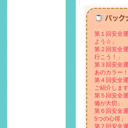
2024/8/1
第132回 安全運転コ
ラム「猛暑で車が故
障？夏に多い車のト
ラブルとは」掲載し
第１回安全
ました！
よう☆」
2024/7/1
第２回安全
第131回 安全運転コ
行こう！」
ラム「交通事故の過
失割合にドラレコは
第３回安全
役立つ？」掲載しま
あのカラー
した！
第４回安全
2024/6/1
ご紹介しま
第130回 安全運転コ
第５回安全
ラム「集中力低下に
備が大切」
もつながる車内の臭
い...原因と対策を解
第６回安全
説」掲載しました！
5つの心得」
第７回安全
2024/5/1