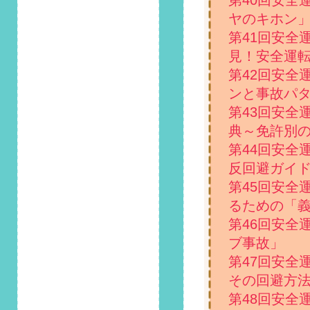
第40回安全
徹底比較！」掲載し
ヤのキホン
ました！
第41回安全
2023/8/1
見！安全運
第120回 安全運転コ
第42回安全
ラム「初心者マーク
ンと事故パタ
はいつまでつける？
違反したときの罰則
第43回安全
は？」掲載しまし
典～免許別
た！
第44回安全
2023/7/1
反回避ガイ
第119回 安全運転コ
第45回安全
ラム「内輪差と外輪
るための「
差についておさら
い！事故を防ぐコツ
第46回安全
は？」掲載しまし
ブ事故」
た！
第47回安全
2023/6/1
その回避方
第118回 安全運転コ
第48回安全
ラム「自動運転レベ