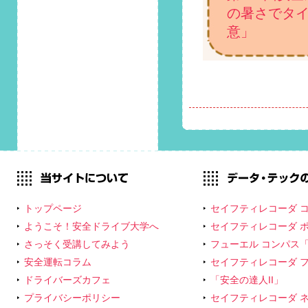
第80回 安全運転コ
の暑さでタ
ラム「4月7日はタイ
意」
ヤゲージの日！覚え
ておくべき「空気圧
点検」の重要性」掲
載しました！
2020/3/1
第79回 安全運転コ
ラム「3月2日はミニ
の日！軽自動車を運
転する際のポイント
とは？」掲載しまし
た！
トップページ
セイフティレコーダ コネ
2020/2/1
第78回 安全運転コ
ようこそ！安全ドライブ大学へ
セイフティレコーダ ポケ
ラム「寒さもピーク
さっそく受講してみよう
フューエル コンパス「Fu
の時期！寒冷地で運
安全運転コラム
セイフティレコーダ フォー
転・駐車する際の注
ドライバーズカフェ
意点とは？」掲載し
「安全の達人II」
ました！
プライバシーポリシー
セイフティレコーダ ネッ