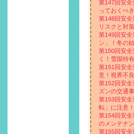
第147回安
ラム「7月1日は国民
安全の日！運転時は
っておくべ
暑さによる心理状態
第148回安
の悪化に要注意」掲
リスクと対
載しました！
第149回安
2020/6/1
ン」！冬の
第82回 安全運転コ
第150回安
ラム「ジメジメとし
た梅雨！車をカビか
く！雪国特
ら守る方法とは？」
第151回安
掲載しました！
意！視界不
2020/5/1
第152回安
第81回 安全運転コ
ズンの交通
ラム「5月5日は薬の
第153回安
日！意識しなければ
ならない服薬運転の
転」に注意
危険性とは」掲載し
第154回安
ました！
のメンテナ
2020/4/1
第155回安