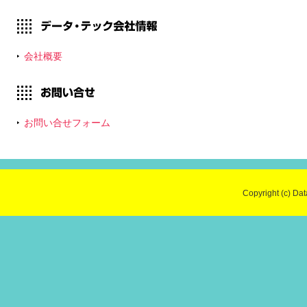
2020/1/1
第77回 安全運転コ
ラム「1月31日は生
命保険の日！交通事
会社概要
故に巻き込まれたと
きに使える保険の種
類」掲載しました！
お問い合せフォーム
2019/12/1
第76回 安全運転コ
ラム「1年でも屈指
の交通事故発生日！
クリスマスは車の運
転に特に注意しよ
Copyright (c) Dat
う」掲載しました！
2019/11/1
第75回 安全運転コ
ラム「11月11日は鏡
の日！知っておきた
い車のミラーにおけ
る重要ポイント」掲