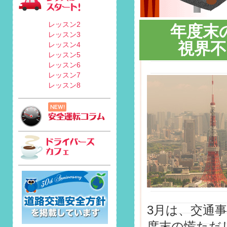
レッスン2
年度末
レッスン3
視界不
レッスン4
レッスン5
レッスン6
レッスン7
レッスン8
3月は、交通
度末の慌ただ