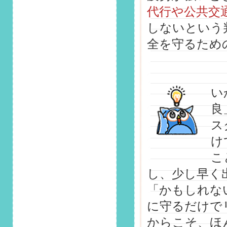
2025/2/1
代行や公共交
第138回 安全運転コ
ラム「車を傷めない
しないという
「雪下ろし」の方法
全を守るため
は？」掲載しまし
た！
2025/1/1
第137回 安全運転コ
い
ラム「雪の日の駐車
に要注意！安全に停
良
めるポイントは？」
ス
掲載しました！
け
2024/12/1
こ
第136回 安全運転コ
ラム「EV(電気自動
し、少し早く
車)の基礎知識を解
説！メリット・デメ
「かもしれな
リットも」掲載しま
に守るだけで
した！
からこそ、ほ