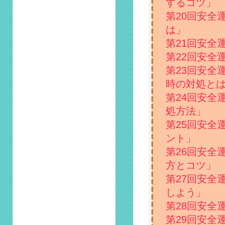
するコツ」
2024/2/1
第126回 安全運転コ
第20回安全
ラム「ADAS（先進
は」
運転支援システム）
第21回安全
とは？自動運転との
違いは？」掲載しま
第22回安全
した！
第23回安全
時の対処と
2024/1/1
第125回 安全運転コ
第24回安全
ラム「雪道運転はア
処方法」
イスバーンに注意！
第25回安全
スタッドレスタイヤ
やチェーンの準備
ント」
を」掲載しました！
第26回安全
方とコツ」
2023/12/1
第124回 安全運転コ
第27回安全
ラム「高速道路の走
しよう」
行車線と追い越し車
第28回安全
線について再確認！
やりがちな違反にも
第29回安全