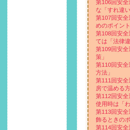
第106回安
第97回 安全運転コ
な「すれ違
ラム「9月2日は靴の
日！覚えておきたい
第107回安
運転に不向きな靴」
めのポイント
掲載しました！
第108回安
2021/8/1
ては「法律
第96回 安全運転コ
第109回安
ラム「8月10日は道
策」
の日！未舗装の道路
を運転する際の注意
第110回安
点とは？」掲載しま
方法」
した！
第111回安
2021/7/1
房で温める
第95回 安全運転コ
第112回安
ラム「夏は台風・集
使用時は「
中豪雨が多発する季
節！大雨の際は水辺
第113回安
の運転に要注意」掲
飾るときの
載しました！
第114回安