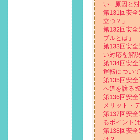
た！
い...原因と
第131回安
2020/12/1
第88回 安全運転コ
立つ？」
ラム「冬本番に向け
第132回安
てのフロントガラス
ブルとは」
凍結対策！活用すべ
きアイテムとは」掲
第133回安
載しました！
い対応を解
第134回安
2020/11/1
第87回 安全運転コ
運転につい
ラム「ウイルス対策
第135回安
は万全に！車内感染
へ道を譲る
のリスクを軽減する
ための方法とは」掲
第136回安
載しました！
メリット・
第137回安
2020/10/1
第86回 安全運転コ
るポイント
ラム「10月14日は鉄
第138回安
道の日！踏切事故防
は？」
止のため、横断時の