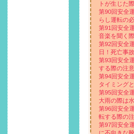
見とれて事故を起こ
トが生じた
さないように」掲載
第90回安全
しました！
らし運転の
2022/2/1
第91回安全
第102回 安全運転コ
音楽を聞く
ラム「春一番が吹く
第92回安全
季節、強風による
「ヒンジ」破損に気
日！死亡事
を付けて」掲載しま
第93回安全
した！
する際の注
2022/1/1
第94回安全
第101回 安全運転コ
タイミング
ラム「1月12日はス
第95回安全
キーの日！車でスキ
ー場に行く際注意す
大雨の際は
べき点」掲載しまし
第96回安全
た！
転する際の
2021/12/1
第97回安全
第100回 安全運転コ
に不向きな