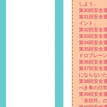
注意」掲載しまし
しよう」
た！
第30回安全
2023/11/1
第31回安全
第123回 安全運転コ
イント」
ラム「あおり運転を
第32回安全
受けたらどうしたら
良い？対策は？」掲
第33回安全
載しました！
第34回安全
第35回安全
2023/10/1
第122回 安全運転コ
ドロプレーン
ラム「車のインロッ
第36回安全
ク（インキー）が起
こる原因と開け方に
第37回安全
ついて解説」掲載し
にならない
ました！
第38回安全
2023/9/1
べき車の日
第121回 安全運転コ
第39回安全
ラム「レンタカーと
「赤切符」
カーシェアの違い
は？どっちがお得か