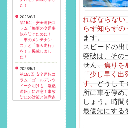
た！
2026/6/1
ればならない
第154回 安全運転コ
らず知らずの
ラム「梅雨の交通事
故を防ぐために！
ます。
「車のメンテナン
スピードの出
ス」と「雨天走行」
を！」掲載しまし
突破は、その
た！
せん。
焦りを
2026/5/1
「少し早く出
第153回 安全運転コ
ラム「ゴールデンウ
す。
どうして
イーク明けも「漫然
所に車を停め
運転」に注意！事故
防止の対策と注意点
しょう。時間
は？」掲載しまし
た！
最優先にする
2026/4/1
第152回 安全運転コ