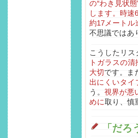
の“わき見状態
2026/1/1
します。時速6
第149回 安全運転コ
ラム「見えない敵
約17メート
「ブラックアイスバ
不思議ではあ
ーン」！冬の始動・
走行時に潜む危険と
対策」掲載しまし
こうしたリス
た！
トガラスの清
2025/12/1
第148回 安全運転コ
大切
です。ま
ラム「疲労・居眠り
出にくいタイ
運転が招く年末の事
故リスクと対策」掲
う。
視界が悪
載しました！
めに
取り、慎
2025/11/1
第147回 安全運転コ
ラム「そのタイヤ大
「だろ
丈夫？雪が降る前に
知っておくべき冬の