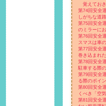
覚えておき
た！
第74回安全
2022/8/1
しがちな道
第108回 安全運転コ
第75回安全
ラム「絶対にやめ
て！ドライブ中のポ
のミラーに
イ捨ては「法律違
第76回安全
反」」掲載しまし
スマスは車
た！
第77回安全
2022/7/1
巻き込まれ
第107回 安全運転コ
第78回安全
ラム「夏休みのドラ
イブを快適に楽しむ
駐車する際
ためのポイント3
第79回安全
選」掲載しました！
る際のポイ
2022/6/1
第80回安全
第106回 安全運転コ
くべき「空
ラム「6月2日は路地
の日！狭い道での上
第81回安全
手な「すれ違い」方