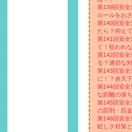
注意点をおさらいし
第139回安
ておこう！」掲載し
ルールをお
ました！
第140回安
2020/9/1
たら？抑え
第85回 安全運転コ
第141回安
ラム「台風災害が発
生しやすい9月！万
ぐ！狙われ
が一車が被害を受け
第142回安
たら……」掲載しま
る？適切な
した！
第143回安
2020/8/1
に！？炎天
第84回 安全運転コ
第144回安
ラム「8月9日は駐車
場の日！車を月極駐
な距離の保
車場に止める際のポ
第145回安
イントとは？」掲載
の罰則・罰
しました！
第146回安
2020/7/1
眩しさ対策
第83回 安全運転コ