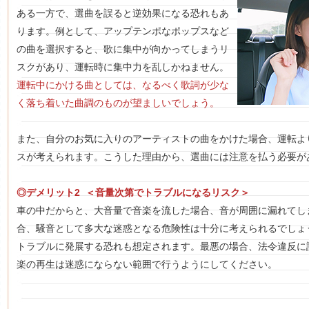
ある一方で、選曲を誤ると逆効果になる恐れもあ
ります。例として、アップテンポなポップスなど
の曲を選択すると、歌に集中が向かってしまうリ
スクがあり、運転時に集中力を乱しかねません。
運転中にかける曲としては、なるべく歌詞が少な
く落ち着いた曲調のものが望ましいでしょう。
また、自分のお気に入りのアーティストの曲をかけた場合、運転よ
スが考えられます。こうした理由から、選曲には注意を払う必要が
◎デメリット2 ＜音量次第でトラブルになるリスク＞
車の中だからと、大音量で音楽を流した場合、音が周囲に漏れてし
合、騒音として多大な迷惑となる危険性は十分に考えられるでしょ
トラブルに発展する恐れも想定されます。最悪の場合、法令違反に
楽の再生は迷惑にならない範囲で行うようにしてください。