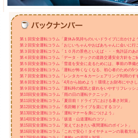
第１回安全運転コラム「夏休み気持ちのいいドライブに出かけよ
第２回安全運転コラム「おじいちゃんやおばあちゃんに会いに行
第３回安全運転コラム「１０月の景色といえば・・・免許証のあ
第４回安全運転コラム「データ・テックの道路交通安全方針をご
第５回安全運転コラム「雪道を安全に走るためには、事前の準備
第６回安全運転コラム「運転が怖くなくなる、初心者のための5
第７回安全運転コラム「レンタカー＆カーシェアリング利用のす
第８回安全運転コラム「4月から始めよう！環境とお財布にやさ
第９回安全運転コラム「運転時の眠気と疲れをいやすリフレッシ
第10回安全運転コラム「雨の日の運転テクニック」
第11回安全運転コラム「夏目前！ドライブにおける暑さ対策」
第12回安全運転コラム「長距離ドライブを楽にするコツ」
第13回安全運転コラム「運転マナーを身につけよう」
第14回安全運転コラム「坂道・山道運転のコツ」
第15回安全運転コラム「覚えておきたい夜間運転のポイント」
第16回安全運転コラム「これで安心！タイヤチェーンの装着方法
第17回安全運転コラム「車酔いの原因と対策」