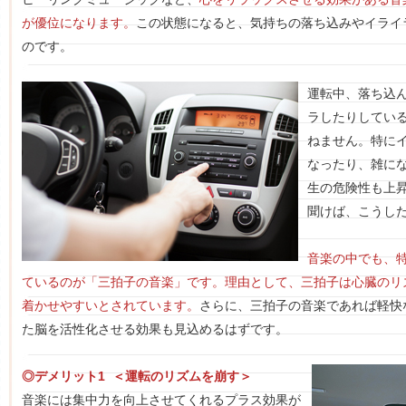
が優位になります。
この状態になると、気持ちの落ち込みやイライ
のです。
運転中、落ち込
ラしたりしてい
ねません。特に
なったり、雑に
生の危険性も上
聞けば、こうし
音楽の中でも、
ているのが「三拍子の音楽」です。理由として、三拍子は心臓のリ
着かせやすいとされています。
さらに、三拍子の音楽であれば軽快
た脳を活性化させる効果も見込めるはずです。
◎デメリット1 ＜運転のリズムを崩す＞
音楽には集中力を向上させてくれるプラス効果が