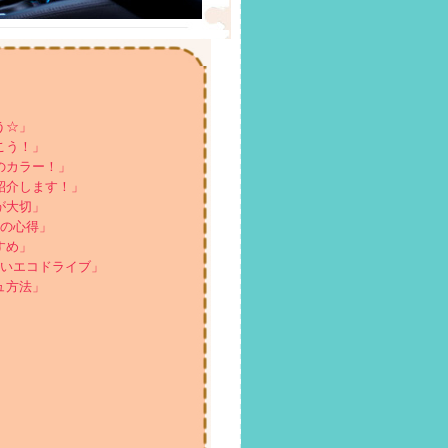
う☆」
こう！」
のカラー！」
紹介します！」
が大切」
つの心得」
すめ」
しいエコドライブ」
ュ方法」
」