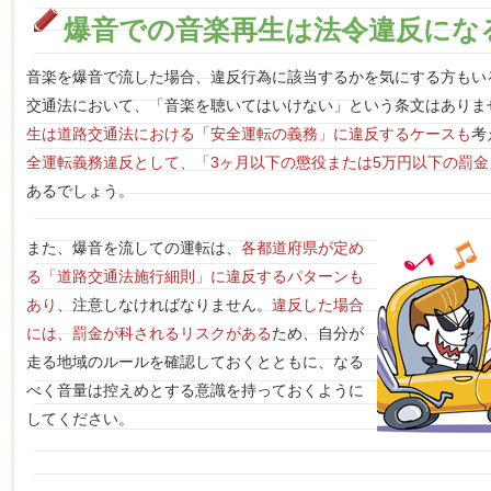
爆音での音楽再生は法令違反にな
音楽を爆音で流した場合、違反行為に該当するかを気にする方もい
交通法において、「音楽を聴いてはいけない」という条文はありま
生は道路交通法における「安全運転の義務」に違反するケースも
考
全運転義務違反として、「3ヶ月以下の懲役または5万円以下の罰金
あるでしょう。
また、爆音を流しての運転は、
各都道府県が定め
る「道路交通法施行細則」に違反するパターンも
あり
、注意しなければなりません。
違反した場合
には、罰金が科されるリスクがある
ため、自分が
走る地域のルールを確認しておくとともに、なる
べく音量は控えめとする意識を持っておくように
してください。