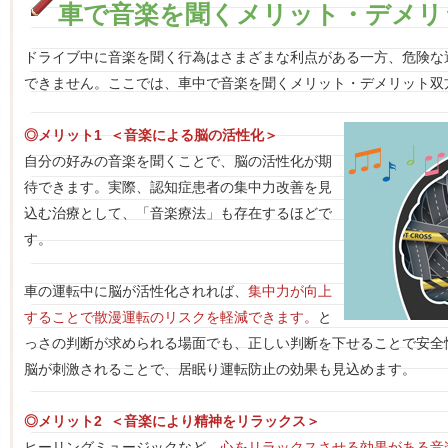
車で音楽を聞くメリット・デメリ
ドライブ中に音楽を聞く行為はさまざまな利点がある一方、危険な
できません。ここでは、車中で音楽を聞くメリット・デメリット双
◎メリット1 ＜音楽による脳の活性化＞
自分の好みの音楽を聞くことで、脳の活性化が期
待できます。実際、認知症患者の集中力改善を見
込む治療として、「音楽療法」も存在するほどで
す。
車の運転中に脳が活性化されれば、
集中力が向上
することで散漫運転のリスクを軽減できます。
と
っさの判断が求められる場面でも、正しい判断を下せることで安全
脳が刺激されることで、居眠り運転防止の効果も見込めます。
◎メリット2 ＜音楽により精神をリラックス＞
ヒーリングミュージックなど、
心をリラックスさせる効果がある音