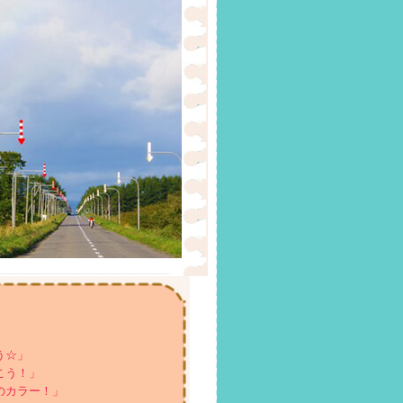
う☆」
こう！」
のカラー！」