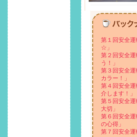
2024/11/1
第135回 安全運転コ
ラム「11月9日は
「119番の日」！緊
急車両へ道を譲る際
の正しい対応は？」
掲載しました！
第１回安全運
☆」
2024/10/1
第２回安全運
第134回 安全運転コ
ラム「10月1日は国
う！」
際高齢者デー！高齢
第３回安全運
者の運転について考
カラー！」
えよう」掲載しまし
第４回安全運
た！
介します！」
2024/9/1
第５回安全運
第133回 安全運転コ
大切」
ラム「もし運転中に
第６回安全運
地震が起きたら？正
の心得」
しい対応を解説」掲
載しました！
第７回安全運