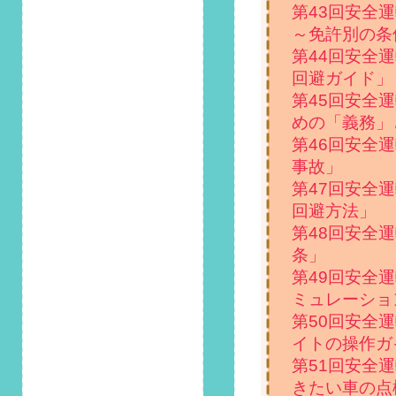
注意」掲載しまし
第43回安全
た！
～免許別の条
第44回安全
2023/11/1
第123回 安全運転コ
回避ガイド」
ラム「あおり運転を
第45回安全
受けたらどうしたら
めの「義務」
良い？対策は？」掲
第46回安全
載しました！
事故」
2023/10/1
第47回安全
第122回 安全運転コ
回避方法」
ラム「車のインロッ
第48回安全
ク（インキー）が起
こる原因と開け方に
条」
ついて解説」掲載し
第49回安全
ました！
ミュレーショ
第50回安全
2023/9/1
第121回 安全運転コ
イトの操作ガ
ラム「レンタカーと
第51回安全
カーシェアの違い
きたい車の点
は？どっちがお得か