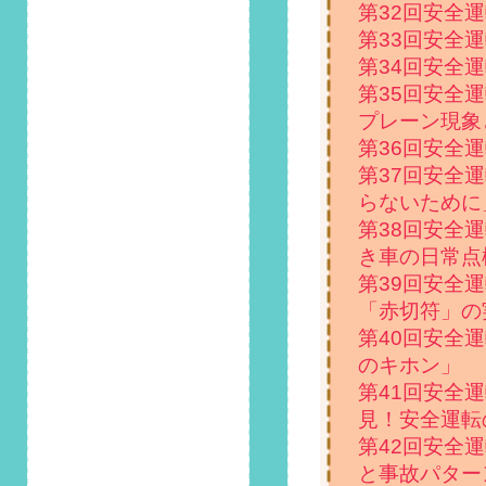
2024/2/1
第32回安全
第126回 安全運転コ
第33回安全
ラム「ADAS（先進
第34回安全
運転支援システム）
第35回安全
とは？自動運転との
違いは？」掲載しま
プレーン現象
した！
第36回安全
第37回安全
2024/1/1
らないために
第125回 安全運転コ
ラム「雪道運転はア
第38回安全
イスバーンに注意！
き車の日常点
スタッドレスタイヤ
第39回安全
やチェーンの準備
「赤切符」の
を」掲載しました！
第40回安全
2023/12/1
のキホン」
第124回 安全運転コ
第41回安全
ラム「高速道路の走
見！安全運転
行車線と追い越し車
線について再確認！
第42回安全
やりがちな違反にも
と事故パター