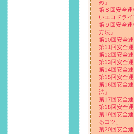
め」
2024/8/1
第８回安全運
第132回 安全運転コ
いエコドライ
ラム「猛暑で車が故
障？夏に多い車のト
第９回安全運
ラブルとは」掲載し
方法」
ました！
第10回安全
第11回安全
2024/7/1
第131回 安全運転コ
第12回安全
ラム「交通事故の過
第13回安全
失割合にドラレコは
第14回安全
役立つ？」掲載しま
第15回安全
した！
第16回安全
2024/6/1
法」
第130回 安全運転コ
第17回安全
ラム「集中力低下に
第18回安全
もつながる車内の臭
い...原因と対策を解
第19回安全
説」掲載しました！
るコツ」
第20回安全
2024/5/1