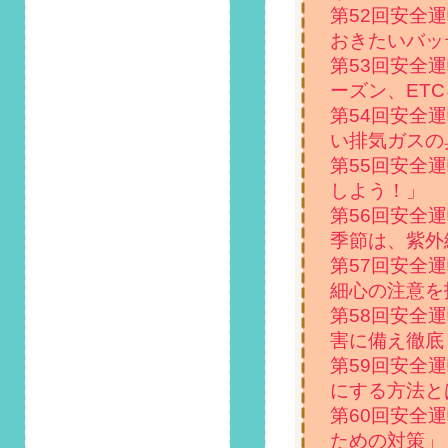
第52回安全
徹底比較！」掲載し
ました！
おきたいバッ
第53回安全
2023/8/1
ーズン、ET
第120回 安全運転コ
第54回安全
ラム「初心者マーク
はいつまでつける？
い排気ガスの
違反したときの罰則
第55回安全
は？」掲載しまし
しよう！」
た！
第56回安全
2023/7/1
季節は、紫外
第119回 安全運転コ
第57回安全
ラム「内輪差と外輪
細心の注意を
差についておさら
第58回安全
い！事故を防ぐコツ
は？」掲載しまし
害に備え徹底
た！
第59回安全
にする方法と
2023/6/1
第60回安全
第118回 安全運転コ
ための対策」
ラム「自動運転レベ