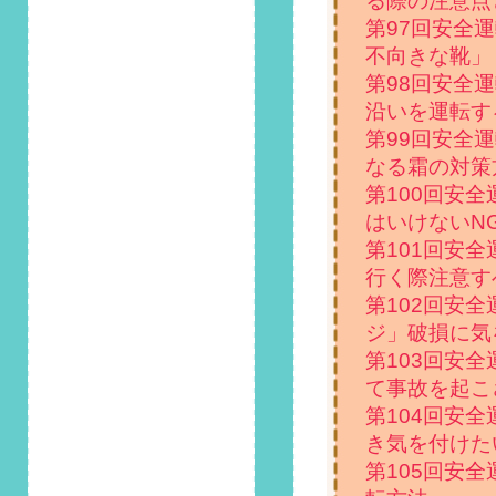
る際の注意点
法とは」掲載しまし
第97回安全
た！
不向きな靴」
2022/5/1
第98回安全
第105回 安全運転コ
沿いを運転す
ラム「家族の安全を
第99回安全
守るため、気を付け
なる霜の対策
たい運転方法」掲載
しました！
第100回安
はいけないN
2022/4/1
第101回安
第104回 安全運転コ
行く際注意す
ラム「4月19日は地
図の日！車で道に迷
第102回安
ったとき気を付けた
ジ」破損に気
い点」掲載しまし
第103回安
た！
て事故を起こ
第104回安
2022/3/1
第103回 安全運転コ
き気を付けた
ラム「お花見シーズ
第105回安
ン到来！でも、桜に