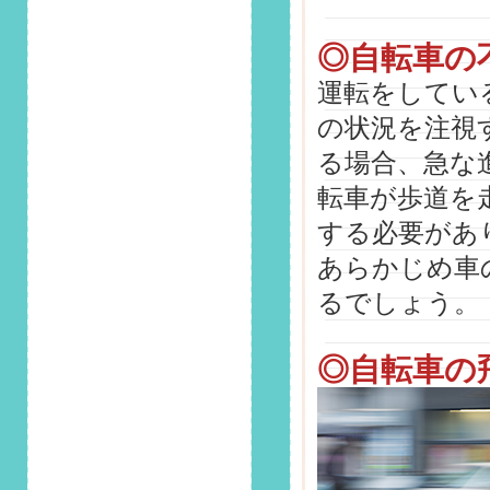
準備」掲載しまし
た！
◎自転車の
2025/10/1
運転をしてい
第146回 安全運転コ
ラム「秋の運転は
の状況を注視
「夕暮れ時」に要注
意！眩しさ対策と事
る場合、急な
故を避けるための心
転車が歩道を
得」掲載しました！
する必要があ
2025/9/1
あらかじめ車
第145回 安全運転コ
ラム「“ながら運
るでしょう。
転”は重大違反！スマ
ホ使用の罰則・罰金
と事故リスクを知ろ
◎自転車の
う」掲載しました！
2025/8/1
第144回 安全運転コ
ラム「車間距離がト
ラブルの原因に！適