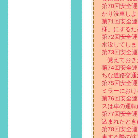
入！ベストな対処方
第70回安全
法を紹介」掲載しま
かり洗車しよ
した！
第71回安全
2023/2/1
様」にするた
第114回 安全運転コ
第72回安全
ラム「車に付いたペ
水没してしま
ットの毛、どう掃除
する？」掲載しまし
第73回安全
た！
覚えておき
第74回安全
2023/1/1
ちな道路交通
第113回 安全運転コ
第75回安全
ラム「注意したい、
おしゃれなカー用品
ミラーにおけ
を飾るときのポイン
第76回安全
ト」掲載しました！
スは車の運転
第77回安全
2022/12/1
第112回 安全運転コ
込まれたとき
ラム「一瞬の油断が
第78回安全
事故に直結！カーナ
車する際の注