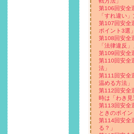
転方法」
見とれて事故を起こ
第106回安
さないように」掲載
しました！
「すれ違い」
第107回安
2022/2/1
ポイント3選
第102回 安全運転コ
第108回安
ラム「春一番が吹く
季節、強風による
「法律違反」
「ヒンジ」破損に気
第109回安
を付けて」掲載しま
第110回安
した！
法」
2022/1/1
第111回安
第101回 安全運転コ
温める方法」
ラム「1月12日はス
第112回安
キーの日！車でスキ
時は「わき見
ー場に行く際注意す
べき点」掲載しまし
第113回安
た！
ときのポイン
第114回安
2021/12/1
る？」
第100回 安全運転コ