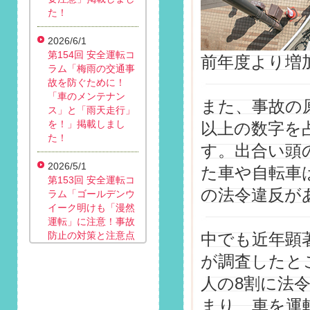
た！
2026/6/1
第154回 安全運転コ
前年度より増
ラム「梅雨の交通事
故を防ぐために！
「車のメンテナン
また、事故の
ス」と「雨天走行」
を！」掲載しまし
以上の数字を
た！
す。出合い頭
2026/5/1
た車や自転車
第153回 安全運転コ
の法令違反が
ラム「ゴールデンウ
イーク明けも「漫然
運転」に注意！事故
防止の対策と注意点
中でも近年顕
は？」掲載しまし
が調査したと
た！
人の8割に法
2026/4/1
まり、車を運
第152回 安全運転コ