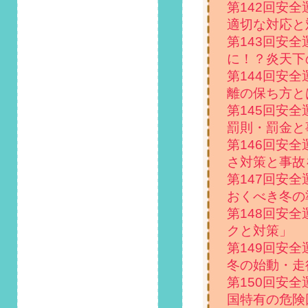
第142回安
2021/3/1
適切な対応と
第91回 安全運転コ
第143回安
ラム「3月19日はミ
に！？炎天下
ュージックの日！車
内で音楽を聞く際の
第144回安
注意点とは？」掲載
離の保ち方と
しました！
第145回安
罰則・罰金と
2021/2/1
第90回 安全運転コ
第146回安
ラム「新車購入者必
さ対策と事故
見！把握しておきた
第147回安
い慣らし運転の必要
おくべき冬の
性」掲載しました！
第148回安
2021/1/1
クと対策」
第89回 安全運転コ
第149回安
ラム「雪道の運転中
冬の始動・走
は要警戒！ホワイト
アウトが生じた際の
第150回安
対処法」掲載しまし
国特有の危険