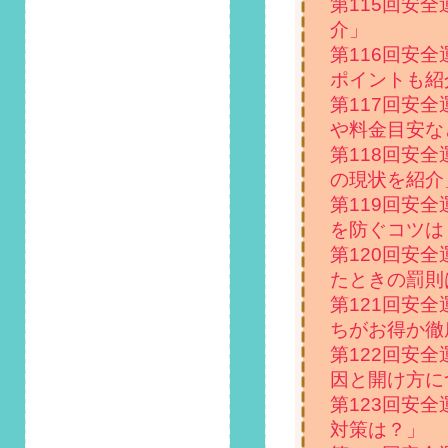
ラム「エンジンがか
第115回安
かりにくくなる冬…
介」
やってはいけない
第116回安
NG行動とは？」掲
ポイントも紹
載しました！
第117回安
2021/11/1
や料金目安な
第99回 安全運転コ
第118回安
ラム「寒さが本格化
の現状を紹介
する11月……運転の
妨げになる霜の対策
第119回安
方法を紹介」掲載し
を防ぐコツは
ました！
第120回安
たときの罰則
2021/10/1
第121回安
第98回 安全運転コ
ラム「10月10日は釣
ちがお得か徹
りの日！覚えておき
第122回安
たい海沿いを運転す
因と開け方に
る際の注意点」掲載
第123回安
しました！
対策は？」
2021/9/1