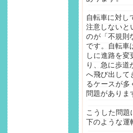
2026/1/1
第149回 安全運転コ
自転車に対し
ラム「見えない敵
注意しないと
「ブラックアイスバ
ーン」！冬の始動・
のが「不規則
走行時に潜む危険と
対策」掲載しまし
です。自転車
た！
しに進路を変
2025/12/1
り、急に歩道
第148回 安全運転コ
へ飛び出して
ラム「疲労・居眠り
運転が招く年末の事
るケースが多
故リスクと対策」掲
載しました！
問題がありま
2025/11/1
第147回 安全運転コ
こうした問題
ラム「そのタイヤ大
下のような運
丈夫？雪が降る前に
知っておくべき冬の