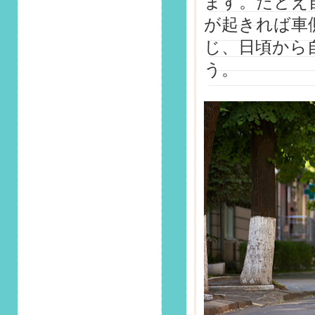
ます。たとえ
2025/2/1
第138回 安全運転コ
が起きれば車
ラム「車を傷めない
じ、日頃から
「雪下ろし」の方法
は？」掲載しまし
う。
た！
2025/1/1
第137回 安全運転コ
ラム「雪の日の駐車
に要注意！安全に停
めるポイントは？」
掲載しました！
2024/12/1
第136回 安全運転コ
ラム「EV(電気自動
車)の基礎知識を解
説！メリット・デメ
リットも」掲載しま
した！