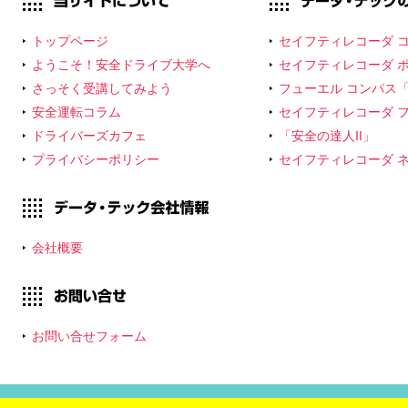
注意点をおさらいし
ておこう！」掲載し
トップページ
セイフティレコーダ コネ
ました！
ようこそ！安全ドライブ大学へ
セイフティレコーダ ポケ
2020/9/1
さっそく受講してみよう
フューエル コンパス「Fu
第85回 安全運転コ
安全運転コラム
セイフティレコーダ フォー
ラム「台風災害が発
ドライバーズカフェ
「安全の達人II」
生しやすい9月！万
プライバシーポリシー
セイフティレコーダ ネッ
が一車が被害を受け
たら……」掲載しま
した！
2020/8/1
会社概要
第84回 安全運転コ
ラム「8月9日は駐車
場の日！車を月極駐
車場に止める際のポ
イントとは？」掲載
お問い合せフォーム
しました！
2020/7/1
第83回 安全運転コ