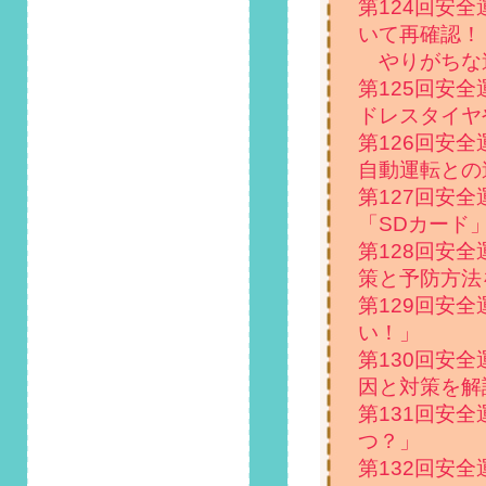
第124回安
第97回 安全運転コ
いて再確認！
ラム「9月2日は靴の
やりがちな
日！覚えておきたい
運転に不向きな靴」
第125回安
掲載しました！
ドレスタイヤ
第126回安
2021/8/1
自動運転との
第96回 安全運転コ
ラム「8月10日は道
第127回安
の日！未舗装の道路
「SDカード
を運転する際の注意
第128回安
点とは？」掲載しま
策と予防方法
した！
第129回安
2021/7/1
い！」
第95回 安全運転コ
第130回安
ラム「夏は台風・集
因と対策を解
中豪雨が多発する季
節！大雨の際は水辺
第131回安
の運転に要注意」掲
つ？」
載しました！
第132回安