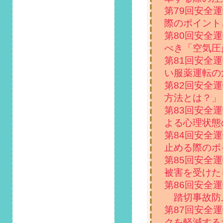
ビ使用時は「わき見
第79回安全
運転」に要注意！」
掲載しました！
際のポイント
第80回安全
2022/11/1
べき「空気圧
第111回 安全運転コ
第81回安全
ラム「冬を前に必
見！寒い車内を今す
い服薬運転の
ぐ暖房で温める方
第82回安全
法」掲載しました！
方法とは？」
第83回安全
2022/10/1
第110回 安全運転コ
よる心理状態
ラム「知っておきた
第84回安全
い、車のライトの点
止める際のポ
検方法」掲載しまし
第85回安全
た！
被害を受けた
2022/9/1
第86回安全
第109回 安全運転コ
踏切事故防止
ラム「今すぐでき
第87回安全
る！車内での熱中症
対策」掲載しまし
クを軽減する