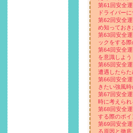
ルとは？気になるレ
第61回安全
ベル別の現状を紹
ドライバーに
介」掲載しました！
第62回安全
め知っておき
2023/5/1
第117回 安全運転コ
第63回安全
ラム「ペーパードラ
ックをする際
イバー講習とは？講
第64回安全
習内容や料金目安な
を意識しよう
どについて解説」掲
載しました！
第65回安全
遭遇したらた
2023/4/1
第66回安全
第116回 安全運転コ
きたい強風時
ラム「上手に車線変
更するコツは？注意
第67回安全
したいポイントも紹
時に考えられ
介」掲載しました！
第68回安全
する際のポイ
2023/3/1
第115回 安全運転コ
第69回安全
ラム「車に虫が侵
る原因と徹底