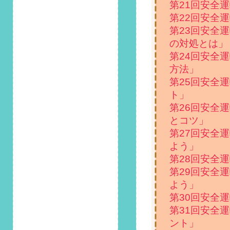
第21回安全
第129回 安全運転コ
ラム「オートライト
第22回安全
義務化についておさ
第23回安全
らい！」掲載しまし
の対処とは」
た！
第24回安全
方法」
2024/4/1
第128回 安全運転コ
第25回安全
ラム「車についた花
ト」
粉はどうやって落と
第26回安全
す？対策と予防方法
とコツ」
を解説」掲載しまし
た！
第27回安全
よう」
2024/3/1
第28回安全
第127回 安全運転コ
第29回安全
ラム「ガソリン代の
割引も！？意外と知
よう」
らない「SDカード」
第30回安全
とは？」掲載しまし
第31回安全
た！
ント」