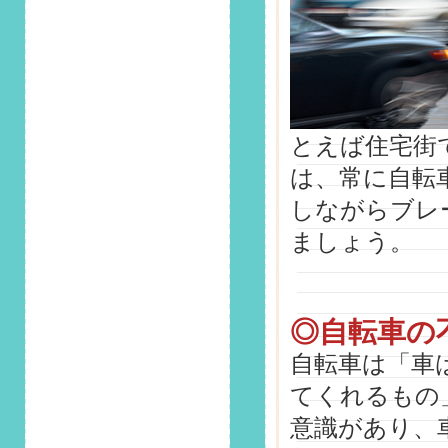
切な距離の保ち方と
は？」掲載しまし
た！
2025/7/1
第143回 安全運転コ
ラム「真夏は50℃超
とえば住宅街
えのうだるような暑
は、常に自転
さに！？炎天下の車
内に放置してはいけ
しながらブレ
ないものと大切な
ましょう。
命」掲載しました！
2025/6/1
第142回 安全運転コ
ラム「ドアパンチさ
◎自転車の
れた…」その時どう
自転車は「車
する？適切な対応と
対策」掲載しまし
てくれるもの
た！
意識があり、
2025/5/1