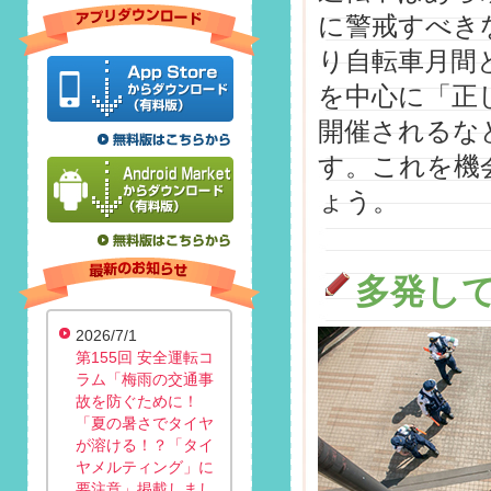
に警戒すべき
り自転車月間
を中心に「正
開催されるな
す。これを機
ょう。
多発し
2026/7/1
第155回 安全運転コ
ラム「梅雨の交通事
故を防ぐために！
「夏の暑さでタイヤ
が溶ける！？「タイ
ヤメルティング」に
要注意」掲載しまし