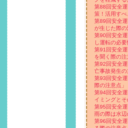
た！
第88回安全
策！活用すべ
2022/8/1
第89回安全
第108回 安全運転コ
が生じた際の
ラム「絶対にやめ
て！ドライブ中のポ
第90回安全
イ捨ては「法律違
し運転の必要
反」」掲載しまし
第91回安全
た！
を聞く際の注
2022/7/1
第92回安全
第107回 安全運転コ
亡事故発生の
ラム「夏休みのドラ
第93回安全
イブを快適に楽しむ
際の注意点」
ためのポイント3
選」掲載しました！
第94回安全
イミングとそ
2022/6/1
第95回安全
第106回 安全運転コ
雨の際は水辺
ラム「6月2日は路地
の日！狭い道での上
第96回安全
手な「すれ違い」方