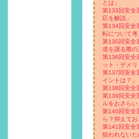
とは」
2021/6/1
第94回 安全運転コ
第133回安
ラム「梅雨前の確認
応を解説」
が大切！ワイパー交
第134回安
換のタイミングとそ
転について考
のサイン」掲載しま
した！
第135回安全
道を譲る際の
2021/5/1
第136回安
第93回 安全運転コ
ット・デメリ
ラム「5月16日は旅
第137回安
の日！大人数でドラ
イブする際の注意
イントは？」
点」掲載しました！
第138回安
第139回安
2021/4/1
ルをおさらい
第92回 安全運転コ
ラム「4月10日は交
第140回安
通事故死ゼロを目指
ら？抑えてお
す日！死亡事故発生
第141回安
の主な原因とは」掲
狙われないた
載しました！