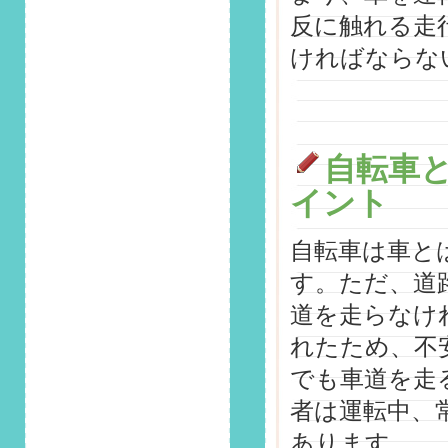
ラム「4月の運転は
反に触れる走
危険も多い！新生活
ければならな
シーズンの交通事故
対策とは？」掲載し
ました！
2026/3/1
第151回 安全運転コ
自転車
ラム「年度末の「焦
イント
り」と「春霞」に注
意！視界不良と運転
ミスのリスク回避
自転車は車と
法」掲載しました！
す。ただ、道
2026/2/1
道を走らなけ
第150回 安全運転コ
ラム「雪道での「視
れたため、不
界不良」が事故を招
でも車道を走
く！雪国特有の危険
回避術と長距離運転
者は運転中、
の心得」掲載しまし
た！
あります。