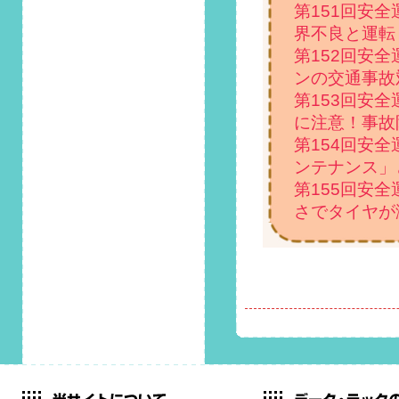
た！
第151回安
界不良と運転
2020/12/1
第152回安
第88回 安全運転コ
ラム「冬本番に向け
ンの交通事故
てのフロントガラス
第153回安
凍結対策！活用すべ
に注意！事故
きアイテムとは」掲
第154回安
載しました！
ンテナンス」
2020/11/1
第155回安
第87回 安全運転コ
さでタイヤが
ラム「ウイルス対策
は万全に！車内感染
のリスクを軽減する
ための方法とは」掲
載しました！
2020/10/1
第86回 安全運転コ
ラム「10月14日は鉄
道の日！踏切事故防
止のため、横断時の