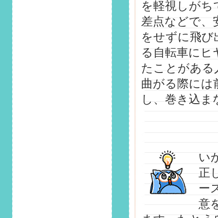
を軽視しがち
第141回 安全運転コ
ラム「もしも交通事
差点などで、
故の相手が無保険だ
をせずに飛び
ったら？抑えておき
たいポイントを解
る自転車にヒ
説」掲載しました！
たことがある
2025/4/1
曲がる際には
第140回 安全運転コ
ラム「もしも交通事
し、巻き込ま
故の相手が無保険だ
ったら？抑えておき
たいポイントを解
説」掲載しました！
2025/3/1
い
第139回 安全運転コ
正
ラム「あなたは大丈
夫？横断歩道の標識
ー
とルールをおさら
意
い」掲載しました！