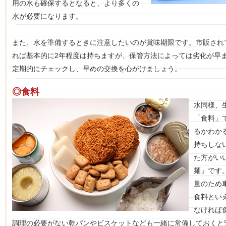
用の水も確保するとなると、より多くの
水が必要になります。
また、水を準備するときに注意したいのが賞味期限です。市販され
れば基本的に2年程度は持ちますが、保管方法によっては劣化が早
定期的にチェックし、早めの交換を心がけましょう。
◎食料
水同様、
「食料」
るかわか
持ちしな
た方がい
麺」です
量のため
食料とい
なければ
調理の必要がない乾パンやビスケットなども一緒に常備しておくと