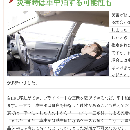
災害時は車中泊する可能性も
災害が起
る場合が
しまった
したとき
指定され
ですが、
場合には
ばいけませ
が起きた
が多数いました。
自由に移動ができ、プライベートな空間を確保できるなど、車中泊
ます。一方で、車中泊は健康を損なう可能性があることも覚えてお
震では、車中泊をした人の中から「エコノミー症候群」による死者
しました。また、車中泊は熱中症になるケースも多く、こうした事
品を車に準備しておくなどしっかりとした対策が不可欠なのです。