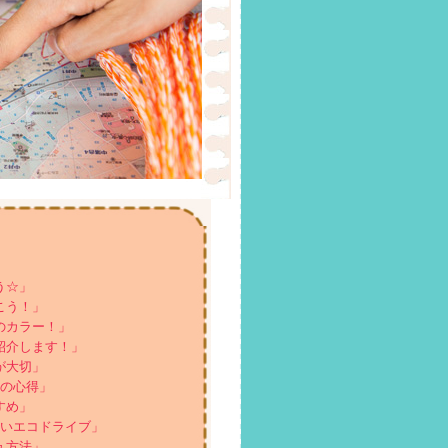
う☆」
こう！」
のカラー！」
紹介します！」
が大切」
つの心得」
すめ」
しいエコドライブ」
ュ方法」